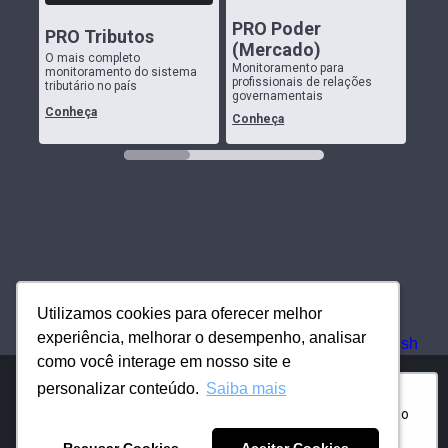
Utilizamos cookies para oferecer melhor
Utilizamos cookies para oferecer melhor
experiência, melhorar o desempenho, analisar
experiência, melhorar o desempenho, analisar
como você interage em nosso site e
como você interage em nosso site e
personalizar conteúdo.
personalizar conteúdo.
Saiba mais
Saiba mais
Olá! Fale com nosso time
comercial para conhecer o
JOTA PRO